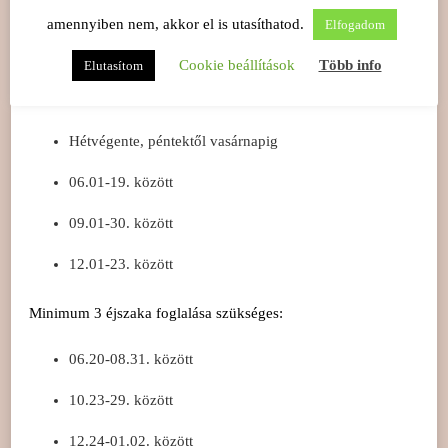
1 éjszakás felár: +10%
amennyiben nem, akkor el is utasíthatod.
Elfogadom
Cookie beállítások
Több info
Elutasítom
Minimum 2 éjszaka foglalása szükséges az alábbi
időszakokban:
Hétvégente, péntektől vasárnapig
06.01-19. között
09.01-30. között
12.01-23. között
Minimum 3 éjszaka foglalása szükséges:
06.20-08.31. között
10.23-29. között
12.24-01.02. között