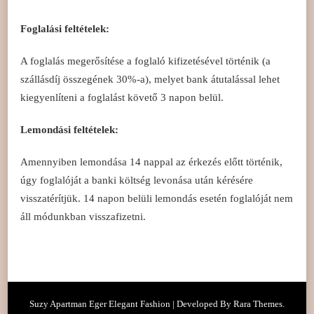
Foglalási feltételek:
A foglalás megerősítése a foglaló kifizetésével történik (a
szállásdíj összegének 30%-a), melyet bank átutalással lehet
kiegyenlíteni a foglalást követő 3 napon belül.
Lemondási feltételek:
Amennyiben lemondása 14 nappal az érkezés előtt történik,
úgy foglalóját a banki költség levonása után kérésére
visszatérítjük. 14 napon belüli lemondás esetén foglalóját nem
áll módunkban visszafizetni.
Suzy Apartman Eger Elegant Fashion | Developed By
Rara Themes
.