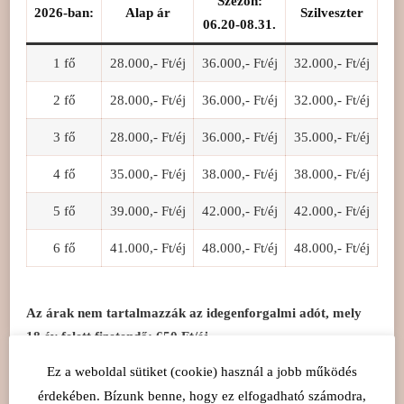
Szezon:
2026-ban:
Alap ár
Szilveszter
06.20-08.31.
1 fő
28.000,- Ft/éj
36.000,- Ft/éj
32.000,- Ft/éj
2 fő
28.000,- Ft/éj
36.000,- Ft/éj
32.000,- Ft/éj
3 fő
28.000,- Ft/éj
36.000,- Ft/éj
35.000,- Ft/éj
4 fő
35.000,- Ft/éj
38.000,- Ft/éj
38.000,- Ft/éj
5 fő
39.000,- Ft/éj
42.000,- Ft/éj
42.000,- Ft/éj
6 fő
41.000,- Ft/éj
48.000,- Ft/éj
48.000,- Ft/éj
Az árak nem tartalmazzák az idegenforgalmi adót, mely
18 év felett fizetendő: 650 Ft/éj.
Ez a weboldal sütiket (cookie) használ a jobb működés
Foglalási szabályok:
érdekében. Bízunk benne, hogy ez elfogadható számodra,