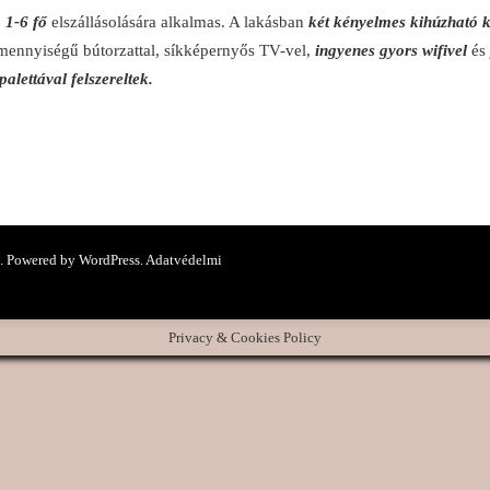
,
1-6 fő
elszállásolására alkalmas. A lakásban
két kényelmes kihúzható 
mennyiségű bútorzattal, síkképernyős TV-vel,
ingyenes gyors wifivel
és 
alettával felszereltek.
. Powered by
WordPress
.
Adatvédelmi
Privacy & Cookies Policy