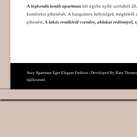
A
légkondícionált apartman
két egybe nyíló szobából áll
komfortos pihenését. A hangulatos helyiségek megfelelő 
pihenést.
A lakás rendkívül csendes, ablakai redőnnyel, sp
Suzy Apartman Eger Elegant Fashion | Developed By
Rara Themes
tájékoztató