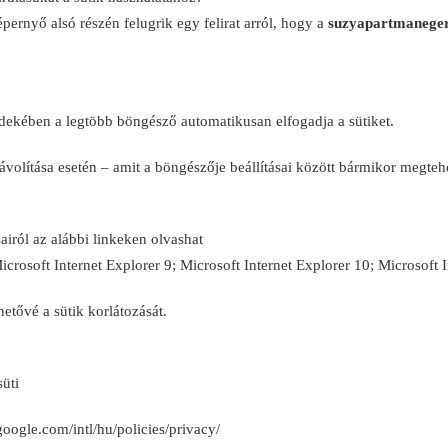
pernyő alsó részén felugrik egy felirat arról, hogy a
suzyapartmanege
dekében a legtöbb böngésző automatikusan elfogadja a sütiket.
ltávolítása esetén – amit a böngészője beállításai között bármikor megte
airól az alábbi linkeken olvashat
crosoft Internet Explorer 9; Microsoft Internet Explorer 10; Microsoft I
hetővé a sütik korlátozását.
süti
google.com/intl/hu/policies/privacy/