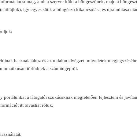
zó információcsomag, amit a szerver küld a böngészőnek, majd a böngés
(sütifájlok), így egyes sütik a böngésző kikapcsolása és újraindítása utá
roljuk:
óinak használatához és az oldalon elvégzett műveletek megjegyzéséhez.
utomatikusan törlődnek a számítógépről.
portálunkat a látogatói szokásoknak megfelelően fejleszteni és javítan
ormációt itt olvashat róluk.
asználatát.