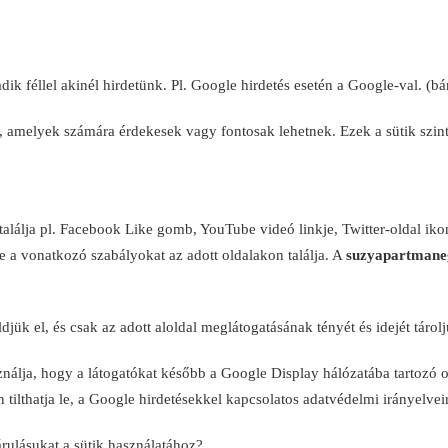
k féllel akinél hirdetünk. Pl. Google hirdetés esetén a Google-val. (bárm
, amelyek számára érdekesek vagy fontosak lehetnek. Ezek a sütik szin
lálja pl. Facebook Like gomb, YouTube videó linkje, Twitter-oldal ikonja
re a vonatkozó szabályokat az adott oldalakon találja. A
suzyapartmane
djük el, és csak az adott aloldal meglátogatásának tényét és idejét tárol
álja, hogy a látogatókat később a Google Display hálózatába tartozó ol
 tilthatja le, a Google hirdetésekkel kapcsolatos adatvédelmi irányelveir
árulásukat a sütik használatához?