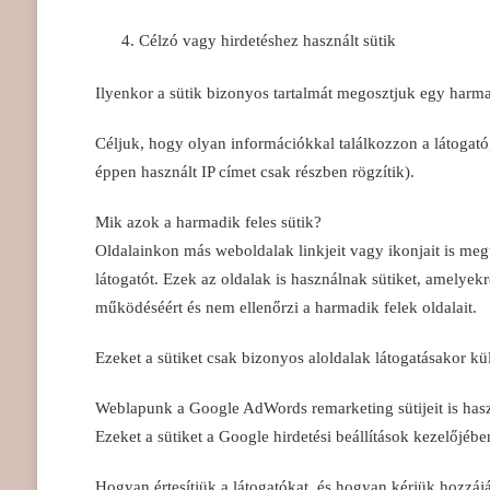
Célzó vagy hirdetéshez használt sütik
Ilyenkor a sütik bizonyos tartalmát megosztjuk egy harmadi
Céljuk, hogy olyan információkkal találkozzon a látogató
éppen használt IP címet csak részben rögzítik).
Mik azok a harmadik feles sütik?
Oldalainkon más weboldalak linkjeit vagy ikonjait is megta
látogatót. Ezek az oldalak is használnak sütiket, amelyek
működéséért és nem ellenőrzi a harmadik felek oldalait.
Ezeket a sütiket csak bizonyos aloldalak látogatásakor kül
Weblapunk a Google AdWords remarketing sütijeit is haszn
Ezeket a sütiket a Google hirdetési beállítások kezelőjében
Hogyan értesítjük a látogatókat, és hogyan kérjük hozzáj