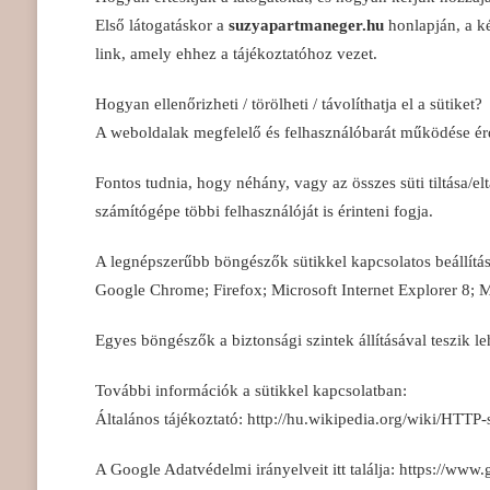
Első látogatáskor a
suzyapartmaneger.hu
honlapján, a ké
link, amely ehhez a tájékoztatóhoz vezet.
Hogyan ellenőrizheti / törölheti / távolíthatja el a sütiket?
A weboldalak megfelelő és felhasználóbarát működése ér
Fontos tudnia, hogy néhány, vagy az összes süti tiltása/e
számítógépe többi felhasználóját is érinteni fogja.
A legnépszerűbb böngészők sütikkel kapcsolatos beállítás
Google Chrome; Firefox; Microsoft Internet Explorer 8; Mi
Egyes böngészők a biztonsági szintek állításával teszik le
További információk a sütikkel kapcsolatban:
Általános tájékoztató: http://hu.wikipedia.org/wiki/HTTP-
A Google Adatvédelmi irányelveit itt találja: https://www.