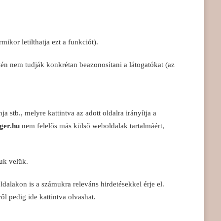
ikor letilthatja ezt a funkciót).
tén nem tudják konkrétan beazonosítani a látogatókat (az
 stb., melyre kattintva az adott oldalra irányítja a
ger.hu
nem felelős más külső weboldalak tartalmáért,
juk velük.
dalakon is a számukra releváns hirdetésekkel érje el.
ől pedig ide kattintva olvashat.