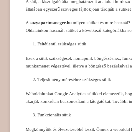
A süti, a kiszolgáló által meghatározott adatokat hordo
általában egyszerű szöveges fájl(ok)ban tárolják a sütiket 
A
suzyapartmaneger.hu
milyen sütiket és mire használ?
Oldalainkon használt sütiket a következő kategóriákba so
Feltétlenül szükséges sütik
Ezek a sütik szükségesek honlapunk böngészéshez, funkci
munkamenet végeztével, illetve a böngésző bezárásával a
Teljesítmény méréséhez szükséges sütik
Weboldalunkat Google Analytics sütikkel elemezzük, hogy 
akarják konkrétan beazonosítani a látogatókat. További inf
Funkcionális sütik
Megkönnyítik és élvezetesebbé teszik Önnek a weboldal h